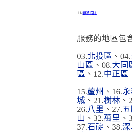
11-
雜草清除
服務的地區包含 
03.
北投區
、04.
山區
、08.
大同
區
、12.
中正區
15.
蘆州
、16.
永
城
、21.
樹林
、2
26.
八里
、27.
五
山
、32.
萬里
、3
37.
石碇
、38.
深