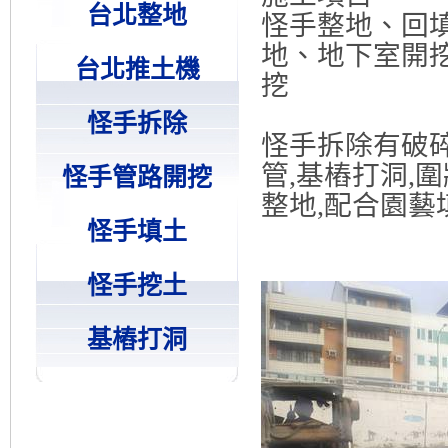
台北整地
怪手整地、回
地、地下室開挖
台北推土機
挖
怪手拆除
怪手拆除有破碎
管,基樁打洞,
怪手管路開挖
整地,配合園藝
怪手填土
怪手挖土
基樁打洞