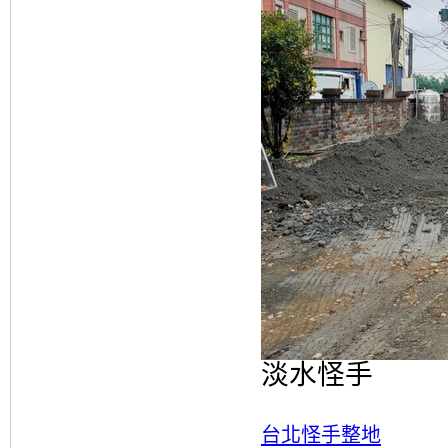
淡水怪手
台北怪手整地