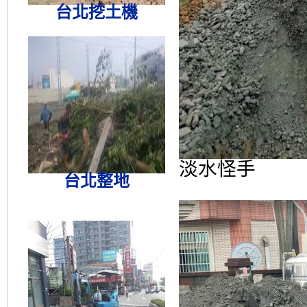
台北挖土機
淡水怪手
台北整地