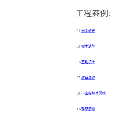
工程案例:
01-
樹木砍筏
03-
樹木清除
05-
整地填土
07-
雜草清運
09-
小山貓地基開挖
11-
雜草清除