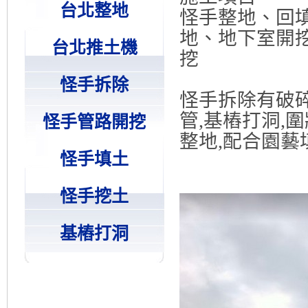
台北整地
怪手整地、回
地、地下室開挖
台北推土機
挖
怪手拆除
怪手拆除有破碎
管,基樁打洞,
怪手管路開挖
整地,配合園藝
怪手填土
怪手挖土
基樁打洞