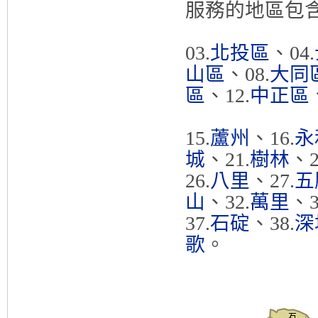
服務的地區包含 
03.
北投區
、04.
山區
、08.
大同
區
、12.
中正區
15.
蘆州
、16.
永
城
、21.
樹林
、2
26.
八里
、27.
五
山
、32.
萬里
、3
37.
石碇
、38.
深
歌
。