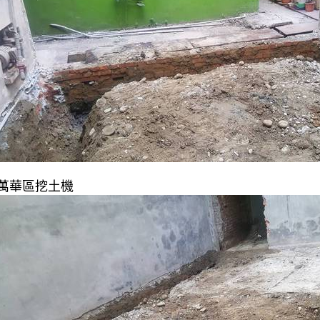
萬華區挖土機