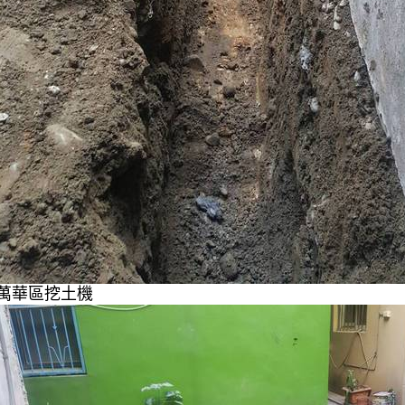
萬華區挖土機