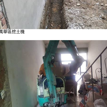
萬華區挖土機