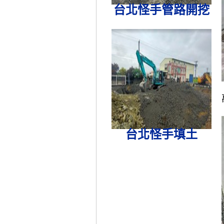
台北怪手管路開挖
台北怪手填土