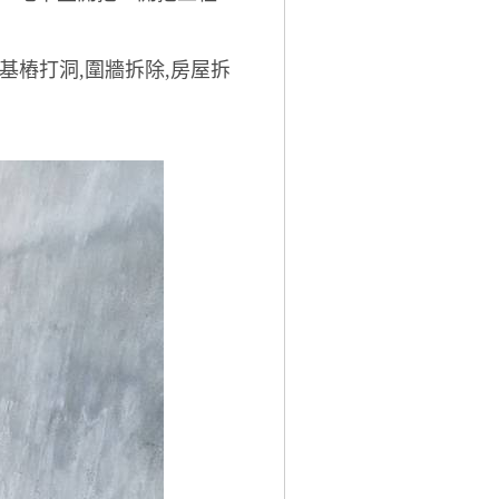
,基樁打洞,圍牆拆除,房屋拆