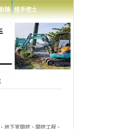
拆除
怪手挖土
生
、地下室開挖、開挖工程、