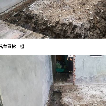
萬華區挖土機