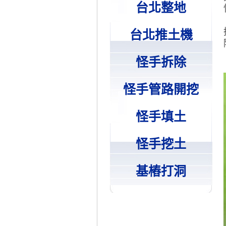
台北整地
台北推土機
怪手拆除
怪手管路開挖
怪手填土
怪手挖土
基樁打洞