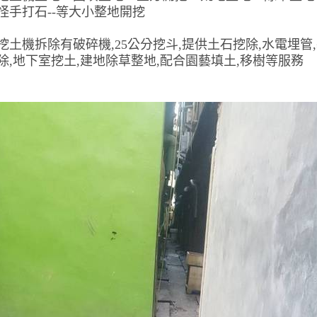
怪手打石--等大小整地開挖
挖土機拆除有破碎機,25公分挖斗,提供土石挖除,水電埋管
除,地下室挖土,建地除草整地,配合園藝填土,移樹等服務