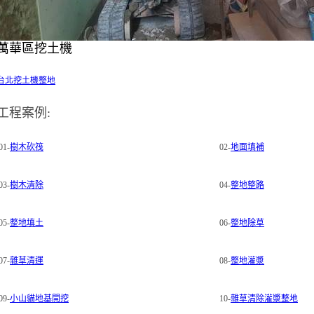
萬華區挖土機
台北挖土機整地
工程案例:
01-
樹木砍筏
02-
地面填補
03-
樹木清除
04-
整地整路
05-
整地填土
06-
整地除草
07-
雜草清運
08-
整地灌漿
09-
小山貓地基開挖
10-
雜草清除灌漿整地